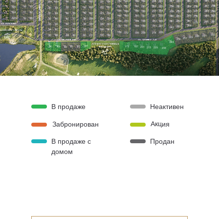
286
297
322
9
20
152
166
180
194
208
222
237
250
263
275
30А
43А
58
74
90
105
121
136
287
298
10
21
153
167
181
195
209
223
238
251
264
276
323
59
75
91
106
122
137
30
43
154
182
210
224
288
168
196
239
252
265
277
299
324
11
22
92
31
44
60
76
107
123
138
155
169
183
211
225
266
289
300
197
240
253
278
325
12
23
32
45
61
77
93
108
124
139
156
170
184
198
212
226
241
254
267
290
301
279
33
46
62
78
94
109
125
140
268
157
171
185
199
213
227
255
242
34
47
63
79
95
110
126
141
158
228
172
186
200
214
302
35
48
64
80
96
111
127
142
291
280
269
257
256
243
97
36
49
81
82
173
187
65
201
215
229
230
В продаже
Неактивен
Акция
Забронирован
В продаже с
Продан
домом