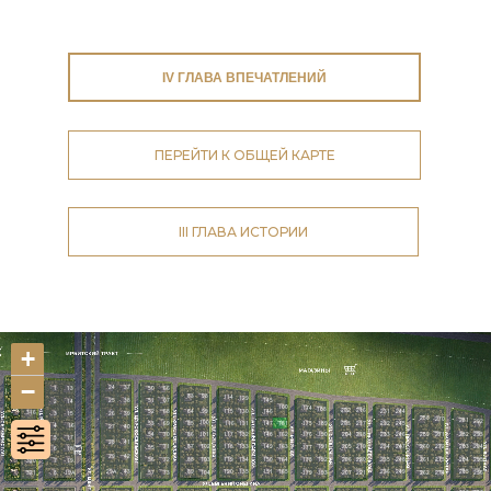
IV ГЛАВА ВПЕЧАТЛЕНИЙ
ПЕРЕЙТИ К ОБЩЕЙ КАРТЕ
III ГЛАВА ИСТОРИИ
+
−
314
24
37
1
13
50
66
83
98
114
129
25
38
51
67
145
315
2
14
160
174
188
202
216
52
68
84
99
115
130
146
231
244
316
3
15
26
39
258
270
281
292
100
53
69
85
116
131
147
161
175
189
203
217
232
245
317
4
16
27
40
54
70
86
101
117
132
148
162
176
190
204
218
233
246
259
271
282
293
318
5
17
28
41
71
87
102
118
133
149
163
191
205
219
234
247
260
272
283
294
55
177
319
6
18
29
42
56
72
88
103
119
134
150
164
178
192
206
220
235
248
261
273
284
295
320
7
19
29А
43
89
120
135
151
165
236
249
285
321
8
19А
57
73
104
179
193
207
221
262
274
296