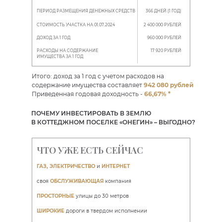
ПЕРИОД РАЗМЕЩЕНИЯ ДЕНЕЖНЫХ СРЕДСТВ
366 ДНЕЙ (1 ГОД)
СТОИМОСТЬ УЧАСТКА НА 01.07.2024
2 400 000 РУБЛЕЙ
ДОХОД ЗА 1 ГОД
960 000 РУБЛЕЙ
РАСХОДЫ НА СОДЕРЖАНИЕ
17 920 РУБЛЕЙ
ИМУЩЕСТВА ЗА 1 ГОД
Итого: доход за 1 год с учетом расходов на
содержание имущества составляет
942 080 рублей
Приведенная годовая доходность -
66,67% *
ПОЧЕМУ ИНВЕСТИРОВАТЬ В ЗЕМЛЮ
В КОТТЕДЖНОМ ПОСЕЛКЕ «ОНЕГИН» – ВЫГОДНО?
ЧТО УЖЕ ЕСТЬ СЕЙЧАС
ГАЗ, ЭЛЕКТРИЧЕСТВО
и
ИНТЕРНЕТ
своя
ОБСЛУЖИВАЮЩАЯ
компания
ПРОСТОРНЫЕ
улицы до 30 метров
ШИРОКИЕ
дороги в твердом исполнении