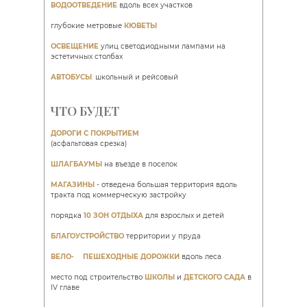
ВОДООТВЕДЕНИЕ
вдоль всех участков
глубокие метровые
КЮВЕТЫ
ОСВЕЩЕНИЕ
улиц светодиодными лампами на
эстетичных столбах
АВТОБУСЫ
:
школьный и рейсовый
ЧТО БУДЕТ
ДОРОГИ С ПОКРЫТИЕМ
(асфальтовая срезка)
ШЛАГБАУМЫ
на въезде в поселок
МАГАЗИНЫ
- отведена большая территория вдоль
тракта под коммерческую застройку
порядка
10 ЗОН ОТДЫХА
для взрослых и детей
БЛАГОУСТРОЙСТВО
территории у пруда
ВЕЛО-
и
ПЕШЕХОДНЫЕ ДОРОЖКИ
вдоль леса
место под строительство
ШКОЛЫ
и
ДЕТСКОГО САДА
в
IV главе