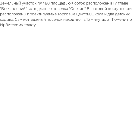
Земельный участок № 480 площадью = соток расположен в IV главе
"Впечатлений" коттеджного поселка "Онегин". В шаговой доступности
расположены проектируемые Торговые центры, школа и два детских
садика. Сам коттеджный поселок находится в 15 минутах от Тюмени по
Ирбитскому тракту.