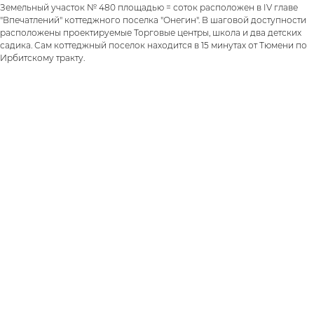
Земельный участок № 480 площадью = соток расположен в IV главе
"Впечатлений" коттеджного поселка "Онегин". В шаговой доступности
расположены проектируемые Торговые центры, школа и два детских
садика. Сам коттеджный поселок находится в 15 минутах от Тюмени по
Ирбитскому тракту.