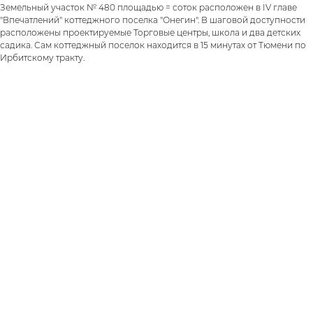
Земельный участок № 480 площадью = соток расположен в IV главе
"Впечатлений" коттеджного поселка "Онегин". В шаговой доступности
расположены проектируемые Торговые центры, школа и два детских
садика. Сам коттеджный поселок находится в 15 минутах от Тюмени по
Ирбитскому тракту.