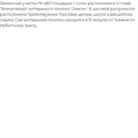
Земельный участок № 480 площадью = соток расположен в IV главе
"Впечатлений" коттеджного поселка "Онегин". В шаговой доступности
расположены проектируемые Торговые центры, школа и два детских
садика. Сам коттеджный поселок находится в 15 минутах от Тюмени по
Ирбитскому тракту.