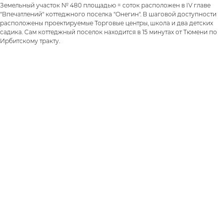
Земельный участок № 480 площадью = соток расположен в IV главе
"Впечатлений" коттеджного поселка "Онегин". В шаговой доступности
расположены проектируемые Торговые центры, школа и два детских
садика. Сам коттеджный поселок находится в 15 минутах от Тюмени по
Ирбитскому тракту.