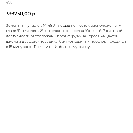
498
393750,00
р.
Земельный участок № 480 площадью = соток расположен в IV
главе "Впечатлений" коттеджного поселка "Онегин". В шаговой
доступности расположены проектируемые Торговые центры,
школа и два детских садика. Сам коттеджный поселок находится
в 15 минутах от Тюмени по Ирбитскому тракту.