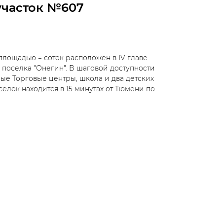
участок №607
лощадью = соток расположен в IV главе
 поселка "Онегин". В шаговой доступности
е Торговые центры, школа и два детских
селок находится в 15 минутах от Тюмени по