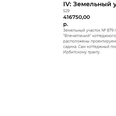
IV: Земельный 
529
416750,00
р.
Земельный участок № 879 п
"Впечатлений" коттеджного
расположены проектируемы
садика. Сам коттеджный по
Ирбитскому тракту.