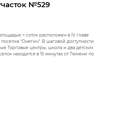
участок №529
лощадью = соток расположен в IV главе
 поселка "Онегин". В шаговой доступности
е Торговые центры, школа и два детских
селок находится в 15 минутах от Тюмени по