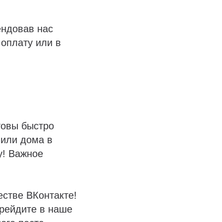
ендовав нас
 оплату или в
товы быстро
 или дома в
у! Важное
естве ВКонтакте!
ерейдите в наше