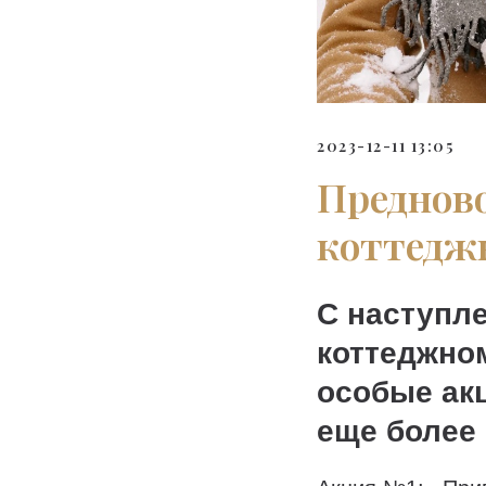
2023-12-11 13:05
Предново
коттеджн
С наступл
коттеджно
особые акц
еще более