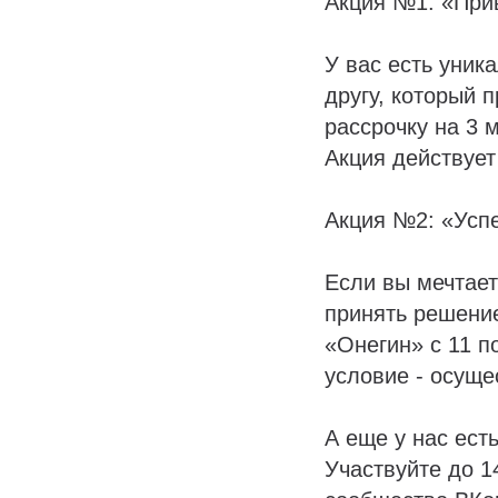
Акция №1: «Прив
У вас есть уник
другу, который 
рассрочку на 3 
Акция действует 
Акция №2: «Успе
Если вы мечтает
принять решение
«Онегин» с 11 п
условие - осущес
А еще у нас ест
Участвуйте до 1