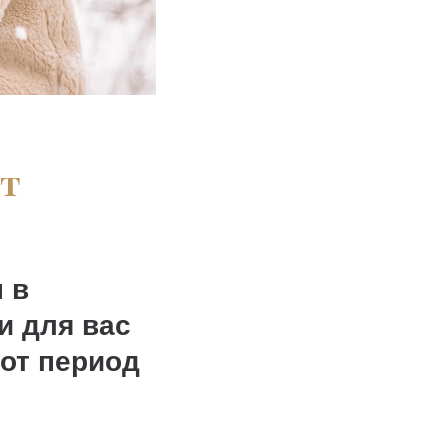
от
 в
и для вас
тот период