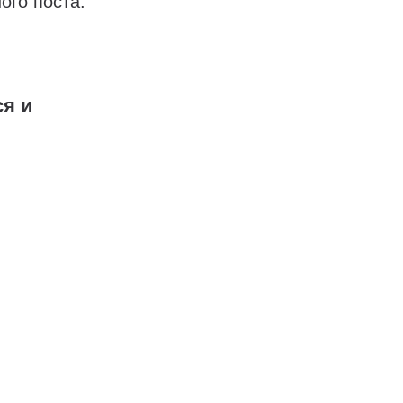
ого поста.
я и