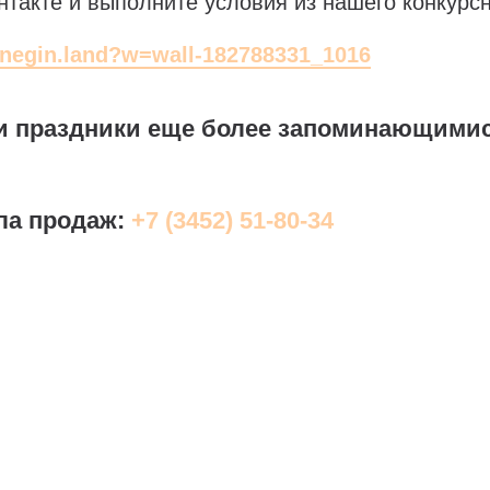
такте и выполните условия из нашего конкурсн
onegin.land?w=wall-182788331_1016
и праздники еще более запоминающимис
ла продаж:
+7 (3452) 51-80-34