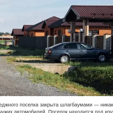
теджного поселка закрыта шлагбаумами — никак
чужих автомобилей. Поселок находится под кр