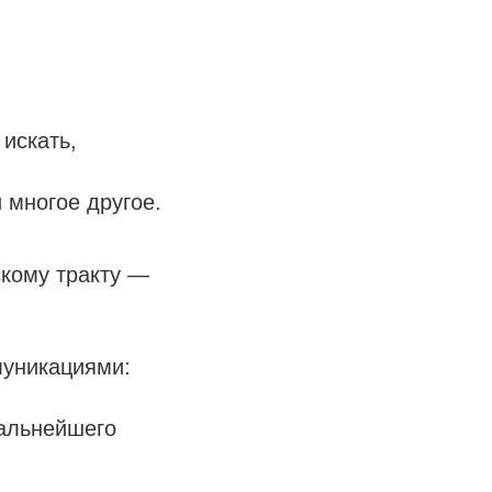
 искать,
 многое другое.
скому тракту —
муникациями:
дальнейшего