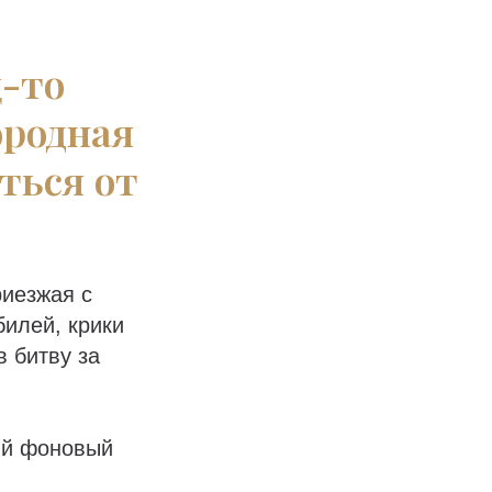
ц-то
ородная
ться от
риезжая с
илей, крики
в битву за
ый фоновый