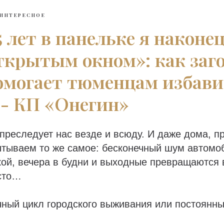
ИНТЕРЕСНОЕ
5 лет в панельке я наконе
ткрытым окном»: как заг
омогает тюменцам избави
 - КП «Онегин»
 преследует нас везде и всюду. И даже дома, п
тываем то же самое: бесконечный шум автомоб
кой, вечера в будни и выходные превращаются 
сто…
чный цикл городского выживания или постоянн