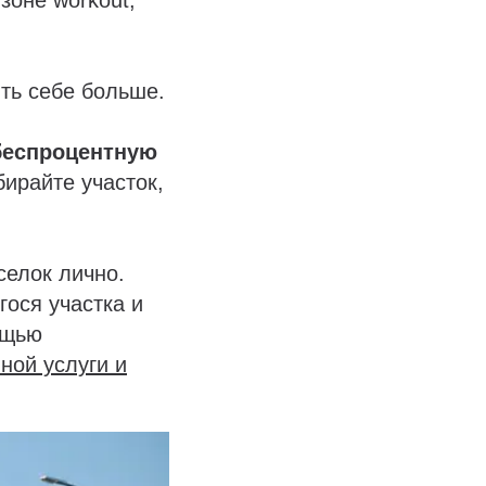
ть себе больше.
беспроцентную
ирайте участок,
селок лично.
ося участка и
ощью
ной услуги и