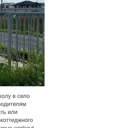
колу в село
родителям
ать или
 коттеджного
зоне workout,