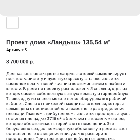
Проект дома «Ландыш» 135,54 м²
Артикул:
5
8 700 000
р.
Дом назван в честь цветка ландыш, который символизирует
нежность, чистоту и духовную красоту, а также является
символом весны, новой жизни и воспоминанием о любви и
юности. В доме по проекту расположены 3 спальни, одна из
которых имеет собственную ванную комнату и гардеробную.
Также, одну из спален можно легко оборудовать в рабочий
кабинет. Слева от прихожей находится котельная, которая
совмещена с постирочной для грамотного распределения
площади. Главным атрибутом дома является просторная кухня-
гостиная площадью 37,16 м² с большим панорамным окном,
которое обеспечивает второй свет в помещении. Это
безусловно создаст комфортную обстановку в доме за счет
естественного освещения и визуально расширить
пространство. При этом через окно будет открываться