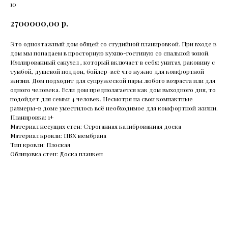
10
2700000,00
р.
Это одноэтажный дом общей со студийной планировкой. При входе в
дом мы попадаем в просторную кухню-гостиную со спальной зоной.
Изолированный санузел , который включает в себя: унитаз, раковину с
тумбой, душевой поддон, бойлер-всё что нужно для комфортной
жизни. Дом подходит для супружеской пары любого возраста или для
одного человека. Если дом предполагается как дом выходного дня, то
подойдет для семьи 4 человек. Несмотря на свои компактные
размеры-в доме уместилось всё необходимое для комфортной жизни.
Планировка: 1+
Материал несущих стен: Строганная калиброванная доска
Материал кровли: ПВХ мембрана
Тип кровли: Плоская
Облицовка стен: Доска планкен